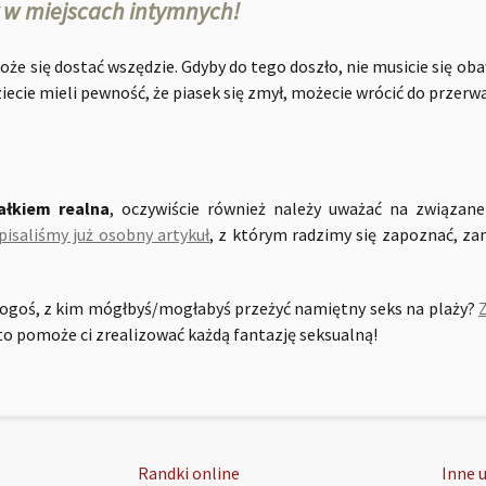
 w miejscach intymnych!
oże się dostać wszędzie. Gdyby do tego doszło, nie musicie się ob
iecie mieli pewność, że piasek się zmył, możecie wrócić do przerw
całkiem realna
, oczywiście również należy uważać na związan
pisaliśmy już osobny artykuł
, z którym radzimy się zapoznać, zan
kogoś, z kim mógłbyś/mogłabyś przeżyć namiętny seks na plaży?
Z
kto pomoże ci zrealizować każdą fantazję seksualną!
Randki online
Inne u