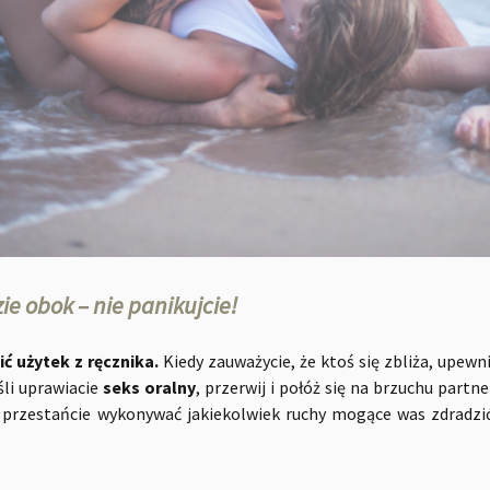
ie obok – nie panikujcie!
ić użytek z ręcznika.
Kiedy zauważycie, że ktoś się zbliża, upewnijc
śli uprawiacie
seks oralny
, przerwij i połóż się na brzuchu partne
, przestańcie wykonywać jakiekolwiek ruchy mogące was zdradzić 