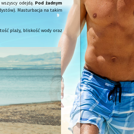
ż wszyscy odejdą.
Pod żadnym
dystów). Masturbacja na takim
stość plaży, bliskość wody oraz