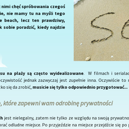
 z nimi chęć spróbowania czegoś
ie, nie mamy tu na myśli tego
e beach, lecz ten prawdziwy,
 sobie poradzić, kiedy najdzie
su na plaży są często wyidealizowane
. W filmach i seriala
zywistość jednak zazwyczaj jest zupełnie inna. Oczywiście to 
ko się da zrobić,
musicie się tylko odpowiednio przygotować...
e, które zapewni wam odrobinę prywatności
ch
jest nielegalny, zatem nie tylko ze względu na swoją prywatn
ać odludne miejsce. Po przyjeździe na miejsce przejdźcie się po p