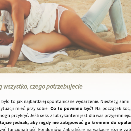
ą wszystko, czego potrzebujecie
y było to jak najbardziej spontaniczne wydarzenie. Niestety, sami
sytuacji mieć przy sobie.
Co to powinno być?
Na początek koc, 
mogli przykryć. Jeśli seks z lubrykantem jest dla was przyjemniejsz
tajcie jednak, aby nigdy nie zatępować go kremem do opala
szyć funcjonalność kondomów. Zabraliście na wakacje różne zab