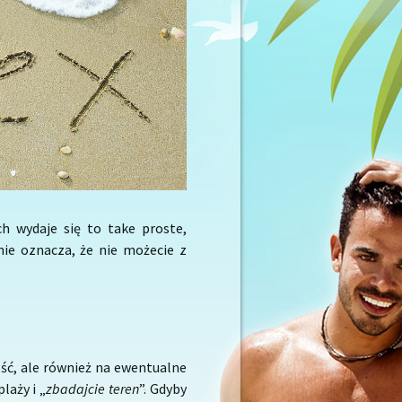
ch wydaje się to take proste,
nie oznacza, że nie możecie z
ość, ale również na ewentualne
laży i „
zbadajcie
teren
”. Gdyby