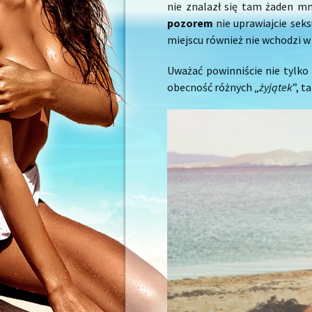
nie znalazł się tam żaden mn
pozorem
nie uprawiajcie sek
miejscu również nie wchodzi w 
Uważać powinniście nie tylko n
obecność różnych „
żyjątek
”, t