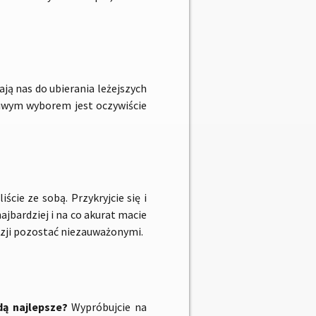
ją nas do ubierania leżejszych
iwym wyborem jest oczywiście
ście ze sobą. Przykryjcie się i
 najbardziej i na co akurat macie
azji pozostać niezauważonymi.
dą najlepsze?
Wypróbujcie na