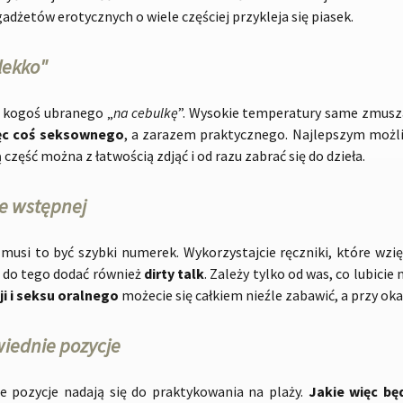
gadżetów erotycznych o wiele częściej przykleja się piasek.
 lekko"
 kogoś ubranego „
na cebulkę
”. Wysokie temperatury same zmusza
ięc coś seksownego
, a zarazem praktycznego. Najlepszym możl
część można z łatwością zdjąć i od razu zabrać się do dzieła.
ze wstępnej
musi to być szybki numerek. Wykorzystajcie ręczniki, które wzięli
ie do tego dodać również
dirty talk
. Zależy tylko od was, co lubicie
i i seksu oralnego
możecie się całkiem nieźle zabawić, a przy ok
iednie pozycje
ie pozycje nadają się do praktykowania na plaży.
Jakie więc bę