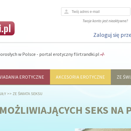
person
Twoje konto jest nieaktywne?
.pl
Zaloguj się prz
orosłych w Polsce - portal erotyczny flirtrandki.pl
IADANIA EROTYCZNE
AKCESORIA EROTYCZNE
ZE ŚWI
UŁY
>>
ZE ŚWIATA SEKSU
UMOŻLIWIAJĄCYCH SEKS NA 