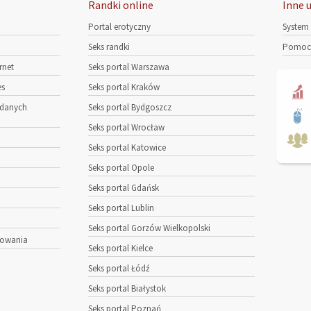
Randki online
Inne u
Portal erotyczny
System
Seks randki
Pomoc 
rnet
Seks portal Warszawa
es
Seks portal Kraków
 danych
Seks portal Bydgoszcz
Seks portal Wrocław
Seks portal Katowice
Seks portal Opole
Seks portal Gdańsk
Seks portal Lublin
Seks portal Gorzów Wielkopolski
kowania
Seks portal Kielce
Seks portal Łódź
Seks portal Białystok
Seks portal Poznań