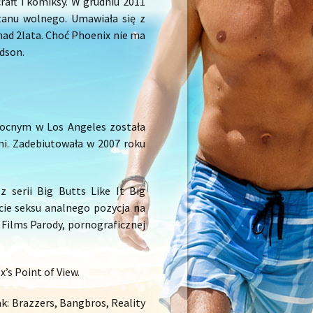
aft i komiksy. W grudniu 2011
stanu wolnego. Umawiała się z
ad 2lata. Choć Phoenix nie ma
dson.
nocnym w Los Angeles została
mi. Zadebiutowała w 2007 roku
 serii Big Butts Like It Big
cie seksu analnego pozycja na
e Films Parody, pornograficznej
x’s Point of View.
ak: Brazzers, Bangbros, Reality