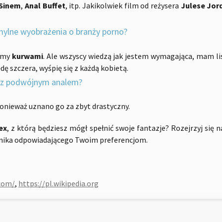
Sinem
,
Anal Buffet
, itp. Jakikolwiek film od reżysera
Julese Jor
 mylne wyobrażenia o branży porno?
eśmy
kurwami
. Ale wszyscy wiedzą jak jestem wymagająca, mam l
ę szczera, wyśpię się z każdą kobietą.
 z podwójnym analem?
 ponieważ uznano go za zbyt drastyczny.
ex
, z którą będziesz mógł spełnić swoje fantazje? Rozejrzyj się
wnika odpowiadającego Twoim preferencjom.
com/
,
https://pl.wikipedia.org