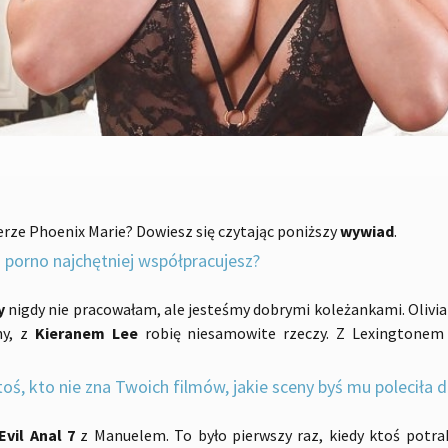
ierze Phoenix Marie? Dowiesz się czytając poniższy
wywiad
.
porno najchętniej współpracujesz?
y
nigdy nie pracowałam, ale jesteśmy dobrymi koleżankami. Olivia 
ny, z
Kieranem Lee
robię niesamowite rzeczy. Z Lexingtone
ktoś, kto nie zna Twoich filmów, jakie sceny byś mu poleciła 
Evil Anal 7
z Manuelem. To było pierwszy raz, kiedy ktoś potra