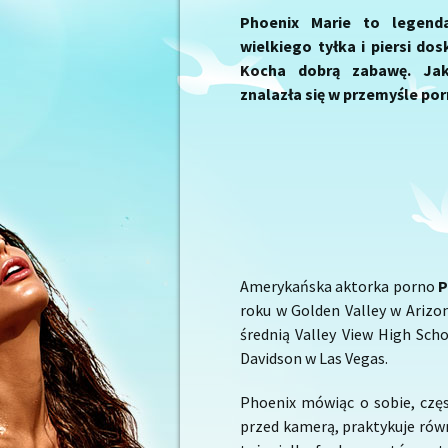
Phoenix Marie to legend
wielkiego tyłka i piersi do
Kocha dobrą zabawę. Jak
znalazła się w przemyśle po
Amerykańska aktorka porno
P
roku w Golden Valley w Arizon
średnią Valley View High Sch
Davidson w Las Vegas.
Phoenix mówiąc o sobie, czę
przed kamerą, praktykuje równ