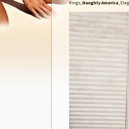
Kings,
Naughty
America
, Ele