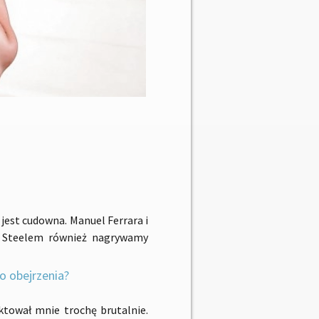
jest cudowna. Manuel Ferrara i
m Steelem również nagrywamy
do obejrzenia?
ktował mnie trochę brutalnie.