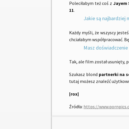
Poleciłabym też coś z
Jayem 
11
.
Jakie są najbardziej
Każdy myśli, że wszyscy jest
chciałabym współpracować. Będ
Masz doświadczenie
Tak, ale film został usunięty,
Szukasz blond
partnerki na s
tutaj możesz znaleźć użytko
[rox]
Źródła:
https://www.pornpics.