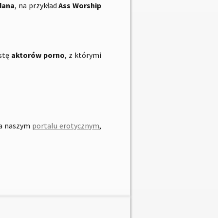
dana
, na przykład
Ass Worship
istę
aktorów porno
, z którymi
 na naszym
portalu erotycznym
,