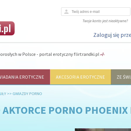
person
Twoje konto jest nieaktywne?
.pl
Zaloguj się prz
orosłych w Polsce - portal erotyczny flirtrandki.pl
IADANIA EROTYCZNE
AKCESORIA EROTYCZNE
ZE ŚWI
UŁY
>>
GWIAZDY PORNO
O AKTORCE PORNO PHOENIX