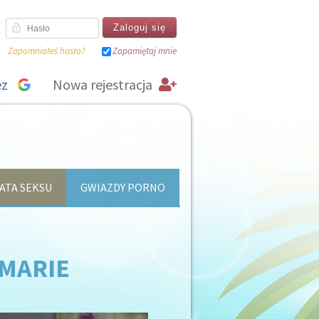
lock_open
Zapomniałeś hasło?
Zapamiętaj mnie
ez
Nowa rejestracja
Sign in
ATA SEKSU
GWIAZDY PORNO
 MARIE