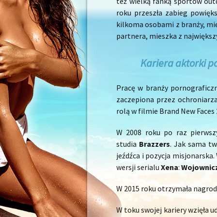
też wielką fanką sportów out
roku przeszła zabieg powięk
kilkoma osobami z branży, mi
partnera, mieszka z największ
Kariera aktorki p
Pracę w branży pornograficz
zaczepiona przez ochroniarza
rolą w filmie Brand New Faces
W 2008 roku po raz pierwszy
studia
Brazzers
. Jak sama tw
jeźdźca i pozycja misjonarska.
wersji serialu
Xena
:
Wojownic
W 2015 roku otrzymała nagro
W toku swojej kariery wzięła u