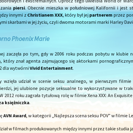
doorowych i ekstremalnych. Oprócz tego uwielbia World of Warcr
szania
piersi
. Obecnie mieszka w południowej Kalifornii i jest 
ędzy innymi z
Christianem XXX
, który był jej
partnerem
przez pon
ymi skarbami w jej życiu, czyli dwoma motorami marki Harley Davi
orno Phoenix Marie
nej zaczęła po tym, gdy w 2006 roku podczas pobytu w klubie 
, który znał agenta zajmującego się aktorkami pornograficzny
 2 dla wytwórni
Vivid
Entertainment
.
 wzięła udział w scenie seksu analnego, w pierwszym filmie z
ierdzi, jej ulubione pozycje seksualne to wykorzystywane w trak
 W 2012 roku zagrała tytułową rolę w filmie Xena XXX: An Exquisit
za
księżniczka
.
dę
AVN
Award
, w kategorii „Najlepsza scena seksu POV” w filmie Le
dział w filmach produkowanych między innymi przez takie studia j