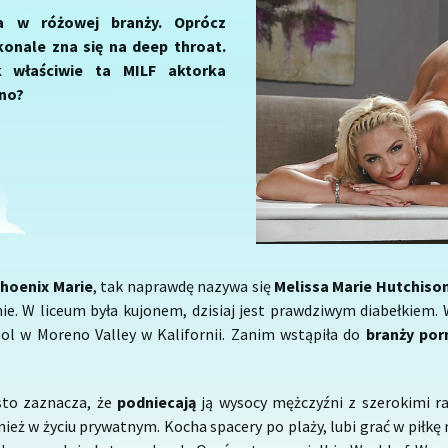
a w różowej branży. Oprócz
skonale zna się na deep throat.
 właściwie ta MILF aktorka
rno?
hoenix Marie
, tak naprawdę nazywa się
Melissa Marie Hutchiso
ie. W liceum była kujonem, dzisiaj jest prawdziwym diabełkiem.
ool w Moreno Valley w Kalifornii. Zanim wstąpiła do
branży por
sto zaznacza, że
podniecają
ją wysocy mężczyźni z szerokimi r
ież w życiu prywatnym. Kocha spacery po plaży, lubi grać w piłkę 