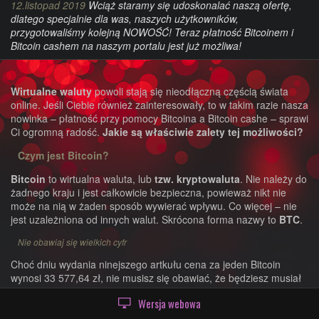
12.listopad 2019
Wciąż staramy się udoskonalać naszą ofertę,
dlatego specjalnie dla was, naszych użytkowników,
przygotowaliśmy kolejną NOWOŚĆ! Teraz płatność Bitcoinem i
Bitcoin cashem na naszym portalu jest już możliwa!
Wirtualne waluty
powoli stają się nieodłączną częścią świata
online. Jeśli Ciebie również zainteresowały, to w takim razie nasza
nowinka – płatność przy pomocy Bitcoina a Bitcoin cashe – sprawi
Ci ogromną radość.
Jakie są właściwie zalety tej możliwości?
Czym jest Bitcoin?
Bitcoin
to wirtualna waluta, lub
tzw. kryptowaluta
. Nie należy do
żadnego kraju i jest całkowicie bezpieczna, powieważ nikt nie
może na nią w żaden sposób wywierać wpływu. Co więcej – nie
jest uzależniona od innych walut. Skrócona forma nazwy to
BTC
.
Nie obawiaj się wielkich cyfr
Choć dniu wydania ninejszego artkułu cena za jeden Bitcoin
wynosi 33 577,64 zł, nie musisz się obawiać, że będziesz musiał
posiadać cały Bitcoin. W online kantorach w prosty sposób można
Wersja webowa
nabyć
BitCent
(0,01 Bitcoina) lub
satoshi
, najmniejszą jednostkę
Bitcoina która tworzy 0,00000001 Bitcoina.