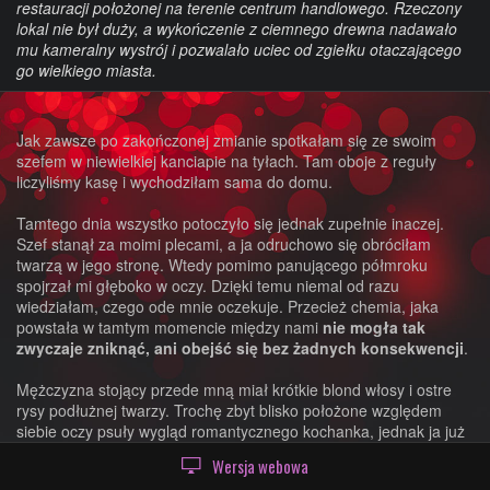
restauracji położonej na terenie centrum handlowego. Rzeczony
lokal nie był duży, a wykończenie z ciemnego drewna nadawało
mu kameralny wystrój i pozwalało uciec od zgiełku otaczającego
go wielkiego miasta.
Jak zawsze po zakończonej zmianie spotkałam się ze swoim
szefem w niewielkiej kanciapie na tyłach. Tam oboje z reguły
liczyliśmy kasę i wychodziłam sama do domu.
Tamtego dnia wszystko potoczyło się jednak zupełnie inaczej.
Szef stanął za moimi plecami, a ja odruchowo się obróciłam
twarzą w jego stronę. Wtedy pomimo panującego półmroku
spojrzał mi głęboko w oczy. Dzięki temu niemal od razu
wiedziałam, czego ode mnie oczekuje. Przecież chemia, jaka
powstała w tamtym momencie między nami
nie mogła tak
zwyczaje zniknąć, ani obejść się bez żadnych konsekwencji
.
Mężczyzna stojący przede mną miał krótkie blond włosy i ostre
rysy podłużnej twarzy. Trochę zbyt blisko położone względem
siebie oczy psuły wygląd romantycznego kochanka, jednak ja już
dawno wyleczyłam się z romantycznych przygód.
Wersja webowa