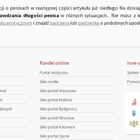
ji o penisach w następnej części artykułu już niedługo Na dzisi
rawdzania długości penisa
w różnych sytuacjach... Nie masz z
alu erotycznym
i znajdź
partnera
lub
partnerkę
o podobnych upod
Randki online
Inne u
Portal erotyczny
System
Seks randki
Pomoc 
rnet
Seks portal Warszawa
es
Seks portal Kraków
 danych
Seks portal Bydgoszcz
Seks portal Wrocław
Seks portal Katowice
Seks portal Opole