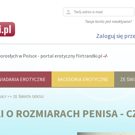
person
Twoje konto jest nieaktywne?
.pl
Zaloguj się prz
orosłych w Polsce - portal erotyczny flirtrandki.pl
IADANIA EROTYCZNE
AKCESORIA EROTYCZNE
ZE ŚWI
UŁY
>>
ZE ŚWIATA SEKSU
 O ROZMIARACH PENISA - CZ