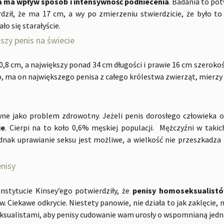
a ma wpływ sposób i intensywność podniecenia
. Badania to po
rdził, że ma 17 cm, a wy po zmierzeniu stwierdzicie, że było t
ło się starałyście.
szy penis na świecie
,8 cm, a największy ponad 34 cm długości i prawie 16 cm szerokoś
, ma on największego penisa z całego królestwa zwierząt, mierzy
owne jako problem zdrowotny. Jeżeli penis dorosłego człowieka
ie
. Cierpi na to koło 0,6% męskiej populacji. Mężczyźni w takic
jednak uprawianie seksu jest możliwe, a wielkość nie przeszkadz
nisy
stytucie Kinsey’ego potwierdziły, że
penisy homoseksualistów
. Ciekawe odkrycie. Niestety panowie, nie działa to jak zaklęcie, 
eksualistami, aby penisy cudowanie wam urosły o wspomnianą jedną