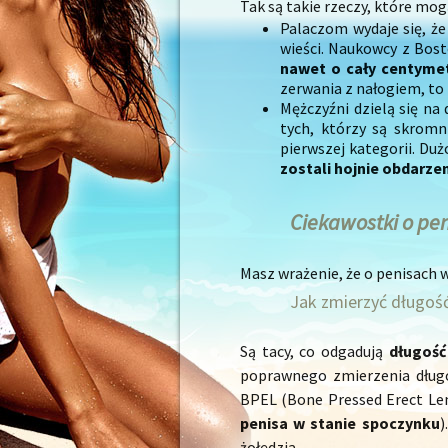
Tak są takie rzeczy, które mog
Palaczom wydaje się, że
wieści. Naukowcy z Bost
nawet o cały centyme
zerwania z nałogiem, to 
Mężczyźni dzielą się na 
tych, którzy są skromn
pierwszej kategorii. Du
zostali hojnie obdarzen
Ciekawostki o pe
Masz wrażenie, że o penisach 
Jak zmierzyć długość
Są tacy, co odgadują
długość
poprawnego zmierzenia długo
BPEL (Bone Pressed Erect L
penisa w stanie spoczynku
)
żołędzia.