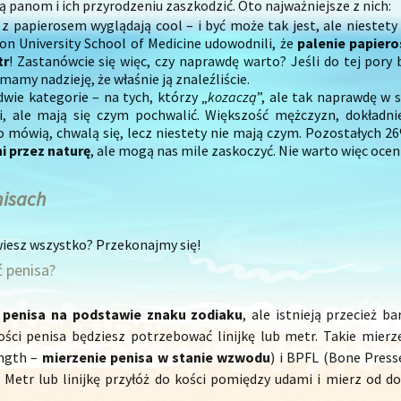
ą panom i ich przyrodzeniu zaszkodzić. Oto najważniejsze z nich:
 z papierosem wyglądają cool – i być może tak jest, ale nieste
on University School of Medicine udowodnili, że
palenie papier
tr
! Zastanówcie się więc, czy naprawdę warto? Jeśli do tej po
mamy nadzieję, że właśnie ją znaleźliście.
dwie kategorie – na tych, którzy „
kozaczą
”, ale tak naprawdę w 
i, ale mają się czym pochwalić. Większość mężczyzn, dokładni
żo mówią, chwalą się, lecz niestety nie mają czym. Pozostałych 2
i przez naturę
, ale mogą nas mile zaskoczyć. Nie warto więc oceni
nisach
wiesz wszystko? Przekonajmy się!
 penisa?
 penisa na podstawie znaku zodiaku
, ale istnieją przecież 
ści penisa będziesz potrzebować linijkę lub metr. Takie mier
ength –
mierzenie penisa w stanie wzwodu
) i BPFL (Bone Press
. Metr lub linijkę przyłóż do kości pomiędzy udami i mierz od 