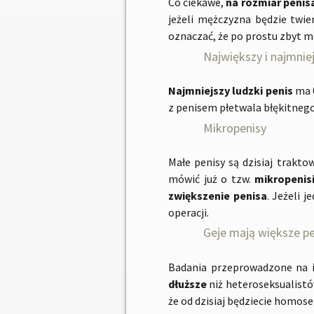
Co ciekawe,
na
rozmiar penis
jeżeli mężczyzna będzie twie
oznaczać, że po prostu zbyt ma
Największy i najmniej
Najmniejszy ludzki penis
ma 0
z penisem płetwala błękitnego
Mikropenisy
Małe penisy są dzisiaj trakt
mówić już o tzw.
mikropenis
zwiększenie penisa
. Jeżeli 
operacji.
Geje mają większe pe
Badania przeprowadzone na in
dłuższe
niż heteroseksualistów
że od dzisiaj będziecie homos