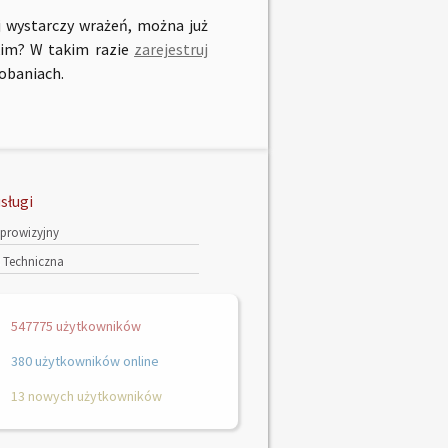
aj wystarczy wrażeń, można już
 kim? W takim razie
zarejestruj
obaniach.
sługi
 prowizyjny
Techniczna
547775 użytkowników
380 użytkowników online
13 nowych użytkowników