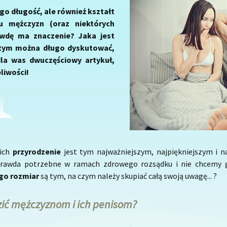
ego długość, ale również kształt
u mężczyzn (oraz niektórych
awdę ma znaczenie? Jaka jest
O tym można długo dyskutować,
la was dwuczęściowy artykuł,
liwości!
 ich
przyrodzenie
jest tym najważniejszym, najpiękniejszym i n
prawda potrzebne w ramach zdrowego rozsądku i nie chcemy g
ego rozmiar
są tym, na czym należy skupiać całą swoją uwagę... ?
ić mężczyznom i ich penisom?