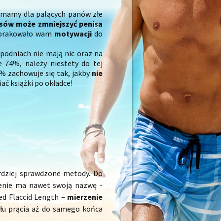
ty mamy dla palących panów złe
osów może zmniejszyć penisa
ry brakowało wam
motywacji
do
spodniach nie mają nic oraz na
e 74%, należy niestety do tej
6% zachowuje się tak, jakby
nie
ać książki po okładce!
bardziej sprawdzone metody. Do
zenie ma nawet swoją nazwę -
ed Flaccid Length –
mierzenie
dołu prącia aż do samego końca