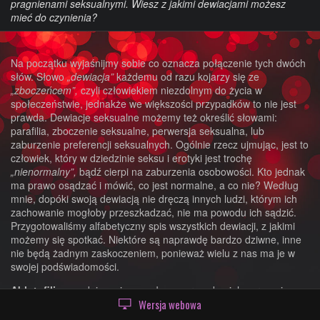
pragnienami seksualnymi. Wiesz z jakimi dewiacjami możesz
mieć do czynienia?
Na początku wyjaśnijmy sobie co oznacza połączenie tych dwóch
słów. Słowo
„dewiacja”
każdemu od razu kojarzy się ze
„zboczeńcem”,
czyli człowiekiem niezdolnym do życia w
społeczeństwie, jednakże we większości przypadków to nie jest
prawda. Dewiacje seksualne możemy też określić słowami:
parafilia, zboczenie seksualne, perwersja seksualna, lub
zaburzenie preferencji seksualnych. Ogólnie rzecz ujmując, jest to
człowiek, który w dziedzinie seksu i erotyki jest trochę
„nienormalny”,
bądź cierpi na zaburzenia osobowości. Kto jednak
ma prawo osądzać i mówić, co jest normalne, a co nie? Według
mnie, dopóki swoją dewiacją nie dręczą innych ludzi, którym ich
zachowanie mogłoby przeszkadzać, nie ma powodu ich sądzić.
Przygotowaliśmy alfabetyczny spis wszystkich dewiacji, z jakimi
możemy się spotkać. Niektóre są naprawdę bardzo dziwne, inne
nie będą żadnym zaskoczeniem, ponieważ wielu z nas ma je w
swojej podświadomości.
Ablutofilia
– podniecenie wywołane gorącą kąpielą, prysznicem
Wersja webowa
lub samym ich wyobrażeniem.