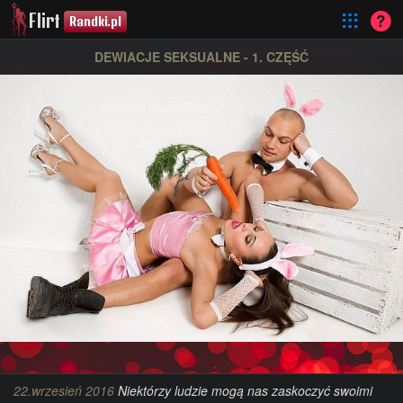
Flirt
Randki.pl
DEWIACJE SEKSUALNE - 1. CZĘŚĆ
22.wrzesień 2016
Niektórzy ludzie mogą nas zaskoczyć swoimi