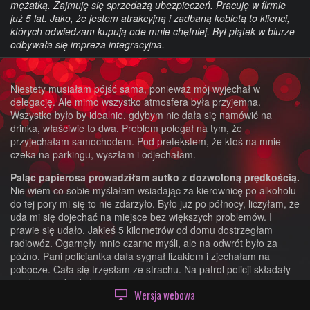
mężatką. Zajmuję się sprzedażą ubezpieczeń. Pracuję w firmie
już 5 lat. Jako, że jestem atrakcyjną i zadbaną kobietą to klienci,
których odwiedzam kupują ode mnie chętniej. Był piątek w biurze
odbywała się impreza integracyjna.
Niestety musiałam pójść sama, ponieważ mój wyjechał w
delegację. Ale mimo wszystko atmosfera była przyjemna.
Wszystko było by idealnie, gdybym nie dała się namówić na
drinka, właściwie to dwa. Problem polegał na tym, że
przyjechałam samochodem. Pod pretekstem, że ktoś na mnie
czeka na parkingu, wyszłam i odjechałam.
Paląc papierosa prowadziłam autko z dozwoloną prędkością.
Nie wiem co sobie myślałam wsiadając za kierownicę po alkoholu
do tej pory mi się to nie zdarzyło. Było już po północy, liczyłam, że
uda mi się dojechać na miejsce bez większych problemów. I
prawie się udało. Jakieś 5 kilometrów od domu dostrzegłam
radiowóz. Ogarnęły mnie czarne myśli, ale na odwrót było za
późno. Pani policjantka dała sygnał lizakiem i zjechałam na
pobocze. Cała się trzęsłam ze strachu. Na patrol policji składały
się dwie osoby, kobieta i mężczyzna.
Wersja webowa
- Dobry wieczór, kontrola trzeźwości - powiedział niskim głosem