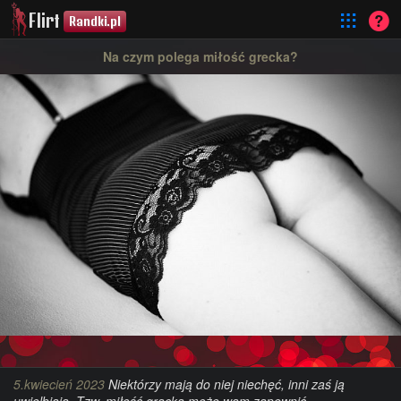
Flirt
Randki.pl
Na czym polega miłość grecka?
5.kwiecień 2023
Niektórzy mają do niej niechęć, inni zaś ją
uwielbiają. Tzw. miłość gracka może wam zapewnić