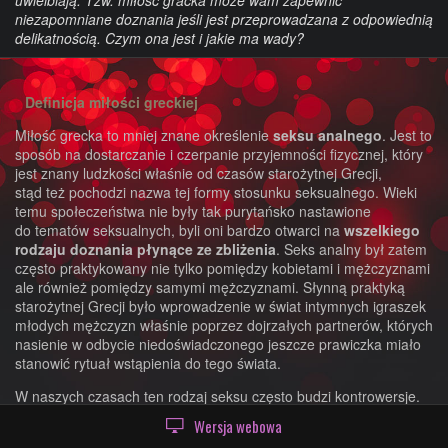
niezapomniane doznania jeśli jest przeprowadzana z odpowiednią
delikatnością. Czym ona jest i jakie ma wady?
Definicja miłości greckiej
Miłość grecka
to mniej znane określenie
seksu analnego
. Jest to
sposób na dostarczanie i czerpanie przyjemności fizycznej, który
jest znany ludzkości właśnie od czasów starożytnej Grecji,
stąd też pochodzi nazwa tej formy stosunku seksualnego.
Wieki
temu społeczeństwa nie były tak purytańsko nastawione
do tematów seksualnych, byli oni bardzo otwarci na
wszelkiego
rodzaju doznania płynące ze zbliżenia
. Seks analny był zatem
często praktykowany nie tylko pomiędzy kobietami i mężczyznami
ale również pomiędzy samymi mężczyznami. Słynną praktyką
starożytnej Grecji było wprowadzenie w świat intymnych igraszek
młodych mężczyzn właśnie poprzez dojrzałych partnerów, których
nasienie w odbycie niedoświadczonego jeszcze prawiczka miało
stanowić rytuał wstąpienia do tego świata.
W naszych czasach ten rodzaj seksu często budzi kontrowersje.
Wielu uznaje go za domenę homoseksualistów, którzy
Wersja webowa
wykorzystują odbyt partnera do uprawiania miłości. Jednak nawet