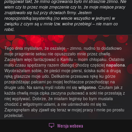
potęgował fakt, że mimo ogrzewania było mi strasznie zimno. Nie
wiem czy to przez moje zmęczenie czy to, że moje miejsce pracy
znajdowało się tuż przy drzwiach firmy. Jestem
recepcjonistką/asystentką (no wiecie wszystko w jednym) w
związku z czym są u mnie tzw. wolne przebiegi – nie mam co
robić.
Tego dnia myślałam, że oszaleje – zimno, nudno to dodatkowo
moje pragnienie seksu nie opuszczało mnie przez chwilę.
Zaczęłam więc fantazjować o Kamilu – moim chłopaku. Ostatnio
mało czasu spędzamy razem dlatego chodzę częściej
napalona
.
Wyobrażałam sobie, że pieści moje piersi, ściska sutki a drugą
ręką głaszcze moje udo. Delikatnie przesuwa rękę ku górze
przejeżdżając palcami po mojej łechtaczce przechodząc na
drugie udo. Na samą myśl robiło mi się
wilgotno
. Czułam jak z
każda chwilą moja cipka zaczyna pulsować a soki nie przestają z
niej wypływać. Dobrze, że miałam leginsy bo bym musiała
chodzić z wilgotnymi udami, a nie uśmiechało mi się to.
Zapragnęłam aby zjawił się teraz w mojej pracy i mnie po prostu
przeleciał.
Z zamysłu wyrwał mnie telefon (o wilku mowa):
Wersja webowa