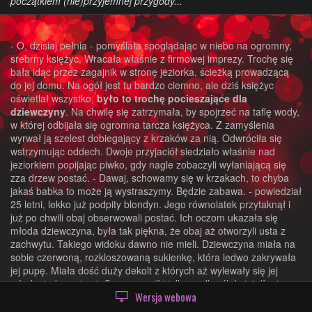
początkiem (nie)przyjemnej przygody...
- O, dzisiaj pełnia - pomyślała spoglądając w niebo na ogromny,
srebrny księżyc. Wracała właśnie z firmowej imprezy. Trochę się
bała idąc przez zagajnik w stronę jeziorka, ścieżką prowadzącą
do jej domu. Na ogół jest tu bardzo ciemno, ale dziś księżyc
oświetlał wszystko,
było to trochę pocieszające dla
dziewczyny
. Na chwilę się zatrzymała, by spojrzeć na taflę wody,
w której odbijała się ogromna tarcza księżyca. Z zamyślenia
wyrwał ją szelest dobiegający z krzaków za nią. Odwróciła się
wstrzymując oddech. Dwoje przyjaciół siedziało właśnie nad
jeziorkiem popijając piwko, gdy nagle zobaczyli wyłaniającą się
zza drzew postać. - Dawaj, schowamy się w krzakach, to chyba
jakaś babka to może ją wystraszymy. Będzie zabawa. - powiedział
25 letni, lekko już podpity blondyn. Jego równolatek przytaknął i
już po chwili obaj obserwowali postać. Ich oczom ukazała się
młoda dziewczyna, była tak piękna, że obaj aż otworzyli usta z
zachwytu. Takiego widoku dawno nie mieli. Dziewczyna miała na
sobie czerwoną, rozkloszowaną sukienkę, która ledwo zakrywała
jej pupę. Miała dość duży dekolt z których aż wylewały się jej
młode, jędrne piersi. Czarne szpilki tylko podkreślały jej długie
Wersja webowa
nogi. Na jej blond włosach blask księżyca tworzył srebrną
poświatę.
Wyglądała niesamowicie
. Koledzy popatrzyli na siebie