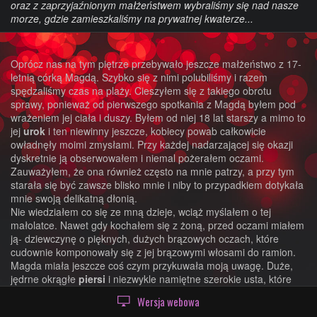
oraz z zaprzyjaźnionym małżeństwem wybraliśmy się nad nasze
morze, gdzie zamieszkaliśmy na prywatnej kwaterze...
Oprócz nas na tym piętrze przebywało jeszcze małżeństwo z 17-
letnią córką Magdą. Szybko się z nimi polubiliśmy i razem
spędzaliśmy czas na plaży. Cieszyłem się z takiego obrotu
sprawy, ponieważ od pierwszego spotkania z Magdą byłem pod
wrażeniem jej ciała i duszy. Byłem od niej 18 lat starszy a mimo to
jej
urok
i ten niewinny jeszcze, kobiecy powab całkowicie
owładnęły moimi zmysłami. Przy każdej nadarzającej się okazji
dyskretnie ją obserwowałem i niemal pożerałem oczami.
Zauważyłem, że ona również często na mnie patrzy, a przy tym
starała się być zawsze blisko mnie i niby to przypadkiem dotykała
mnie swoją delikatną dłonią.
Nie wiedziałem co się ze mną dzieje, wciąż myślałem o tej
małolatce. Nawet gdy kochałem się z żoną, przed oczami miałem
ją- dziewczynę o pięknych, dużych brązowych oczach, które
cudownie komponowały się z jej brązowymi włosami do ramion.
Magda miała jeszcze coś czym przykuwała moją uwagę. Duże,
jędrne okrągłe
piersi
i niezwykle namiętne szerokie usta, które
doprowadzały mnie do obłędu!
Wersja webowa
Tak bardzo pragnąłem jej ciała- móc
pieścić
jej piersi, całować te