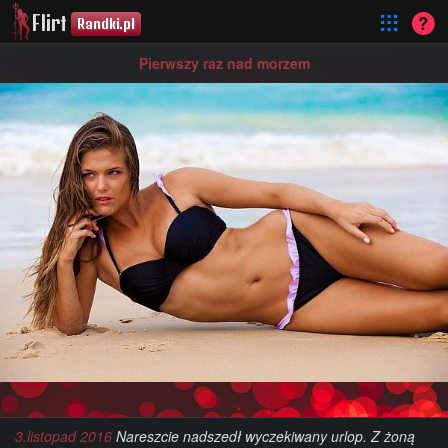
Flirt
Randki.pl
Pierwszy raz nad morzem
3.listopad 2016
Nareszcie nadszedł wyczekiwany urlop. Z żoną