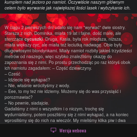
kumplem nad jezioro po namiot. Oczywiście naszym głównym
celem było wyrwanie jak największej ilości lasek i wybzykanie ich.
W ciągu 2 pierwszych dni udało się nam "wyrwać" dwie siostry.
Starsza z nich, Dominika, miała 19 lat i fajne, dość małe, ale
sterczące
cycuszki
. Druga, Kasia, była rok młodsza, niższa,
miała większy cyc, ale miała też leciutką nadwagę. Obie były
długowłosymi blondynkami. Miały namiot rozbity jakieś trzydzieści
metrów od naszego, więc szybko znaleźliśmy okazję do
zapoznania się z nimi. Po prostu przechodząc po raz któryś obok
ich namiotu zagadałem: – Część dziewczyny.
– Cześć
– Idziecie się wykąpać?
– Nie, właśnie wróciłyśmy z wody.
– Eee, to my też nie idziemy. Możemy się do was przysiąść i
porozmawiać?
– No pewnie, siadajcie.
Gadaliśmy z nimi o wszystkim i o niczym, trochę się
wydurnialiśmy, potem poszliśmy się z nimi wykąpać, a na koniec
wprosiliśmy się do nich na wieczór. My mieliśmy klika piw i dwa
wina marki wino, one miały ciastka, paluszki i kanapki no i
Wersja webowa
oczywiście swoje młode,
seksowne
ciałka. W miarę wypitego