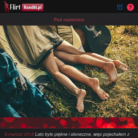
Flirt
Randki.pl
Pod namiotem
8.marzec 2018
Lato było piękne i słoneczne, więc pojechałem z