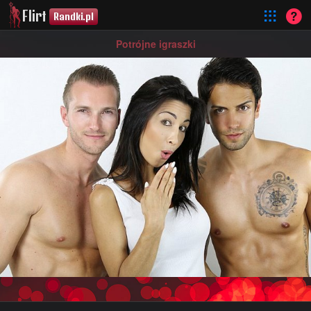
Flirt
Randki.pl
Potrójne igraszki