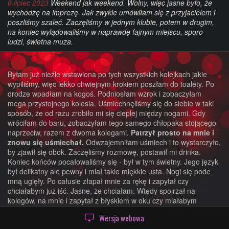
6.lipiec 2023
Weekend jak weekend. Wolny, więc jasne było, że
wychodzę na imprezę. Jak zwykle umówiłam się z przyjacielem i
poszliśmy szaleć. Zaczęliśmy w jednym klubie, potem w drugim,
na koniec wylądowaliśmy w naprawdę fajnym miejscu, sporo
ludzi, świetna muza.
Byłam już nieźle wstawiona po tych wszystkich kolejkach jakie
wypiliśmy, więc lekko chwiejnym krokiem poszłam do toalety. Po
drodze wpadłam na kogoś. Podniosłam wzrok i zobaczyłam
mega przystojnego kolesia. Uśmiechnęliśmy się do siebie w taki
sposób, że od razu zrobiło mi się cieplej między nogami. Gdy
wróciłam do baru, zobaczyłam tego samego chłopaka stojącego
naprzeciw, razem z dwoma kolegami.
Patrzył prosto na mnie i
znowu się uśmiechał.
Odwzajemniłam uśmiech i to wystarczyło,
by zjawił się obok. Zaczęliśmy rozmowę, postawił mi drinka.
Koniec końców pocałowaliśmy się - był w tym świetny. Jego język
był delikatny ale pewny i miał takie miękkie usta. Nogi się pode
mną ugięły. Po całusie złapał mnie za rękę i zapytał czy
chciałabym już iść. Jasne, że chciałam. Wtedy spojrzał na
kolegów, na mnie i zapytał z błyskiem w oku czy miałabym
ochotę, żeby jego kumple dołączyli. Nigdy nie próbowałam tego z
Wersja webowa
więcej niż jednym facetem, ale muszę przyznać, że zawsze była