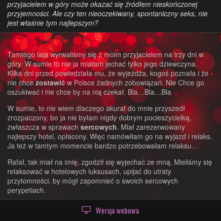
przyjacielem w góry może okazać się źródłem nieskończonej
przyjemności. Ale czy ten nieoczekiwany, spontaniczny seks, nie
jest właśnie tym najlepszym?
Tamtego lata wyrwaliśmy się z moim przyjacielem na trzy dni w
góry. W sumie to nie ja miałam jechać tylko jego dziewczyna.
Kilka dni przed powiedziała mu, że wyjeżdża, kogoś poznała i że
nie chce
zostawić
w Polsce żadnych zobowiązań. Nie Chce go
oszukiwać i nie chce by na nią czekał. Bla…Bla…Bla
W sumie, to nie wiem dlaczego akurat do mnie przyszedł
zrozpaczony, bo ja nie byłam nigdy dobrym pocieszycielką,
zwłaszcza w sprawach
sercowych
. Miał zarezerwowany
najlepszy hotel, opłacony. Więc namówiłam go na wyjazd i relaks.
Ja też w tamtym momencie bardzo potrzebowałam relaksu…
Rafał, tak miał na imię, zgodził się wyjechać ze mną. Mieliśmy się
relaksować w hotelowych luksusach, upijać do utraty
przytomności, by mógł zapomnieć o swoich sercowych
perypetiach.
Zapowiadał się długi weekend z przyjacielem, a nie
sex
.
Wersja webowa
Przynajmniej tak myślałam.