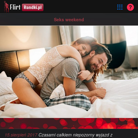
Flirt
Randki.pl
Seks weekend
15.sierpień 2017
Czasami całkiem niepozorny wyjazd z