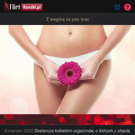
Flirt
Randki.pl
Z waginą za pan brat
8.marzec 2022
Dostarcza kobietom orgazmów, o których z chęcią