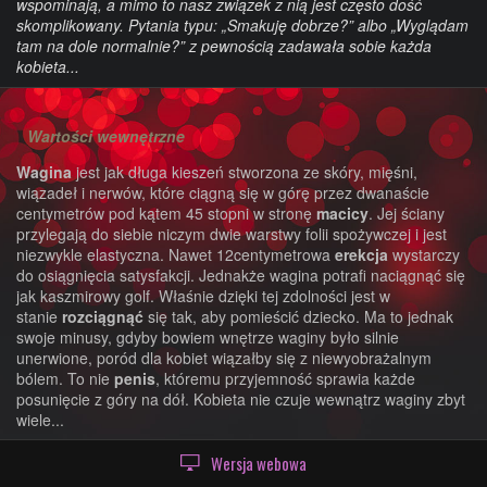
wspominają, a mimo to nasz związek z nią jest często dość
skomplikowany. Pytania typu: „Smakuję dobrze?” albo „Wyglądam
tam na dole normalnie?” z pewnością zadawała sobie każda
kobieta...
Wartości wewnętrzne
Wagina
jest jak długa kieszeń stworzona ze skóry, mięśni,
wiązadeł i nerwów, które ciągną się w górę przez dwanaście
centymetrów pod kątem 45 stopni w stronę
macicy
. Jej ściany
przylegają do siebie niczym dwie warstwy folii spożywczej i jest
niezwykle elastyczna. Nawet 12centymetrowa
erekcja
wystarczy
do osiągnięcia satysfakcji. Jednakże wagina potrafi naciągnąć się
jak kaszmirowy golf. Właśnie dzięki tej zdolności jest w
stanie
rozciągnąć
się tak, aby pomieścić dziecko. Ma to jednak
swoje minusy, gdyby bowiem wnętrze waginy było silnie
unerwione, poród dla kobiet wiązałby się z niewyobrażalnym
bólem. To nie
penis
, któremu przyjemność sprawia każde
posunięcie z góry na dół. Kobieta nie czuje wewnątrz waginy zbyt
wiele...
Fontanna
Wersja webowa