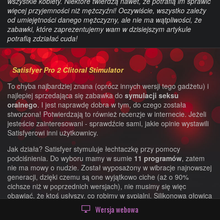
wszystkie kobiety. Niektóre twierdzą nawet, że potrafią im sprawić
więcej przyjemności niż mężczyźni! Oczywiście, wszystko zależy
od umiejętności danego mężczyzny, ale nie ma wątpliwości, że
zabawki, które zaprezentujemy wam w dzisiejszym artykule
potrafią zdziałać cuda!
Satisfyer Pro 2 Clitoral Stimulator
To chyba najbardziej znana (oprócz innych wersji tego gadżetu) i
najlepiej sprzedająca się zabawka do
symulacji seksu
oralnego
. I jest naprawdę dobra w tym, do czego została
stworzona! Potwierdzają to również recenzje w internecie. Jeżeli
jesteście zainteresowani - sprawdźcie sami, jakie opinie wystawili
Satisfyerowi inni użytkownicy.
Jak działa? Satisfyer stymuluje łechtaczkę przy pomocy
podciśnienia. Do wyboru mamy w sumie
11 programów
, zatem
nie ma mowy o nudzie. Został wyposażony w wibracje najnowszej
generacji, dzięki czemu są one wyjątkowo ciche (aż o 90%
cichsze niż w poprzednich wersjach), nie musimy się więc
obawiać, że ktoś usłyszy, co robimy w sypialni. Silikonowa głowica
jest delikatna i bardzo przyjemna w dotyku, co z pewnością
Wersja webowa
zostanie docenione przez nasze części intymne. Podobnie, jak w