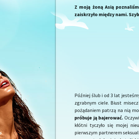
Z moją żoną Asią poznaliśm
zaiskrzyło między nami. Szyb
Później ślub i od 3 lat jeste
zgrabnym ciele. Biust miseczk
pożądaniem patrzą na nią moi 
próbuje ją bajerować.
Oczywi
kłótni tyczyło się mojej ni
pierwszym partnerem seksualn