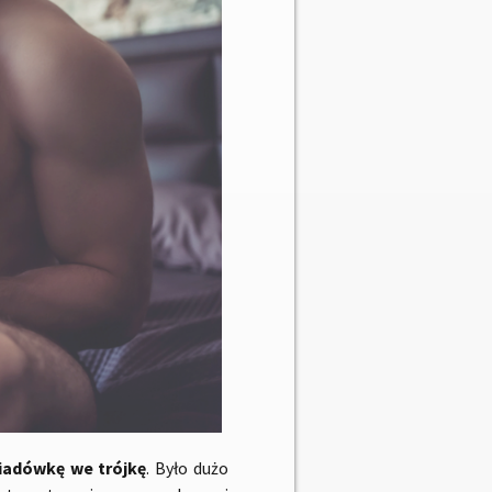
iadówkę we trójkę
. Było dużo