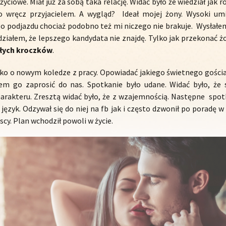
yciowe. Miał już za sobą taka relację. Widać było że wiedział jak 
 wręcz przyjacielem. A wygląd? Ideał mojej żony. Wysoki um
o podjazdu chociaż podobno też mi niczego nie brakuje. Wysłałem
ziałem, że lepszego kandydata nie znajdę. Tylko jak przekonać 
łych kroczków
.
o o nowym koledze z pracy. Opowiadać jakiego świetnego gościa z
em go zaprosić do nas. Spotkanie było udane. Widać było, że 
arakteru. Zresztą widać było, że z wzajemnością. Następne spotk
 język. Odzywał się do niej na fb jak i często dzwonił po poradę
liscy. Plan wchodził powoli w życie.