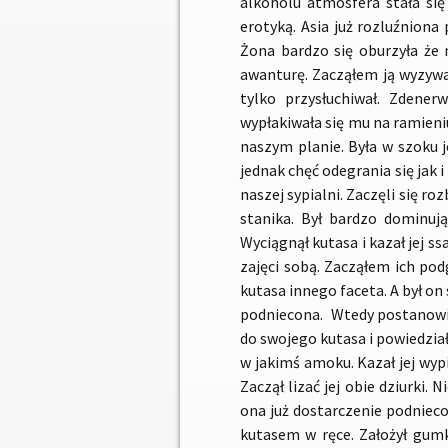
alkoholu atmosfera stała s
erotyką. Asia już rozluźnion
Żona bardzo się oburzyła że 
awanturę. Zacząłem ją wyzywać
tylko przysłuchiwał. Zdene
wypłakiwała się mu na ramieni
naszym planie. Była w szoku j
jednak chęć odegrania się jak i
naszej sypialni. Zaczęli się ro
stanika. Był bardzo dominuj
Wyciągnął kutasa i kazał jej ss
zajęci sobą. Zacząłem ich pod
kutasa innego faceta. A był on 
podniecona. Wtedy postanowiłe
do swojego kutasa i powiedzia
w jakimś amoku. Kazał jej wypi
Zaczął lizać jej obie dziurki. 
ona już dostarczenie podnieco
kutasem w ręce. Założył gumkę