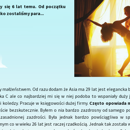
y się 6 lat temu. Od początku
ko zostaliśmy para...
śmy małżeństwem. Od razu dodam że Asia ma 29 lat jest elegancka 
a C ale co najbardziej mi się w niej podoba to wspaniały duży 
koledzy. Pracuje w księgowości dużej firmy.
Często opowiada mi
ście bezskutecznie. Byłem o nia bardzo zazdrosny od samego po
euzasadnionej zazdrości. Była jednak bardzo powściągliwa w s
ym co w wieku 26 lat jest raczej rzadkością. Jednak tak została