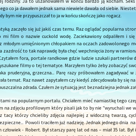
iej rodziny. Ja to uszanowałem w końcu bardzo ją kocham. Seks
ego co ja dawałem jednak sama niewiele dawała od siebie. Niestet
dy bym nie przypuszczał to ja w końcu skończę jako rogacz.
yką zaczęło się już jakiś czas temu. Raz oglądać popularna str
mi film o nazwie cuckold wodę. Zaciekawiony odpaliłem i się 
ę z młodym umięśnionym chłopakiem na oczach zadowolonego mę
a zazdrość to tak naprawdę była chęć wepchnięcia żony w ramiona
Czytałem fora, portale randkowe gdzie ludzie szukali partnerów 
yszukane filmy o tej tematyce. Marzyłem tylko żeby zobaczyć swoją
taka pruderyjna, grzeczna... Parę razy próbowałem zagadywać w
ała temat. Raz nawet zapytałem czy kiedyś zdecydowała by się na 
dopuszczalna zdrada. Czułem że sytuacją jest beznadziejna jednak za
etami na popularnym portalu. Chciałem mieć namiastkę tego cze
 na zdjęciu profilowym który pisali jak to by nie "wyruchali we 
az tacy którzy chcieliby zdjęcia najlepiej z widoczną twarzą, cyc
ezpieczne... Powoli traciłem już nadzieję. Jednak jednego dnia na
człowiek - Robert. Był starszy parę lat od nas – miał 35 lat. Był 