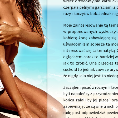
wręcz ortodoksyjnie katolick
czerpała pełnymi garściami z t
razy skoczyć w bok. Jednak nig
Moje zainteresowanie tą temat
w proponowanych wyskoczyło 
kobietę-żonę zabawiającą si
uświadomiłem sobie że ta moj
interesować się ta tematyką. 
oglądałem coraz to bardziej w
jak to zrobić. Ona przecież 
cuckold to jednak zawsze uryw
że nigdy i dla niej jest to nie
Zacząłem pisać z różnymi fac
byli napaleńcy z przyrodzeniem
końcu zalali by jej pizdę" or
zapewniając że są one u nich b
radę post odpowiedział pewien 