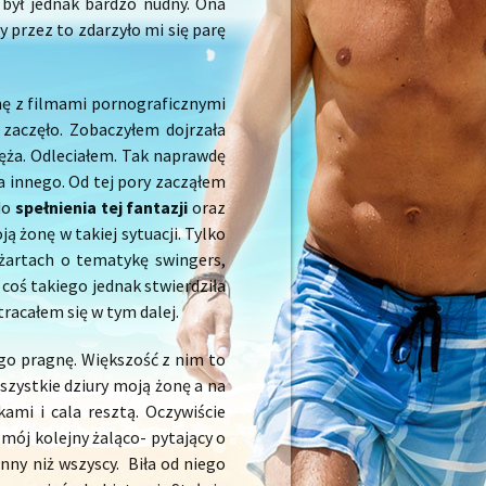
 był jednak bardzo nudny. Ona
y przez to zdarzyło mi się parę
onę z filmami pornograficznymi
zaczęło. Zobaczyłem dojrzała
ża. Odleciałem. Tak naprawdę
 innego. Od tej pory zacząłem
do
spełnienia tej fantazji
oraz
 żonę w takiej sytuacji. Tylko
 żartach o tematykę swingers,
coś takiego jednak stwierdziła
tracałem się w tym dalej.
go pragnę. Większość z nim to
wszystkie dziury moją żonę a na
kami i cala resztą. Oczywiście
 mój kolejny żaląco- pytający o
inny niż wszyscy. Biła od niego