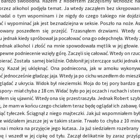
ię bardzo swobodna. Razem z Robertem zaczęliśmy wchodzić na
a przez alkohol podjęła temat. Ja wtedy zacząłem bez skrępowan
nadal o tym wspominam i że nigdy do czego takiego nie dojdzi
 i wypominać jak jest beznadziejna w seksie. Poszło na noże. As
rwowany poszedłem się przejść. Trzasnąłem drzwiami. Wtedy 
u jednak kiedy spróbował ja pocałować ona go odepchnęła. Wtedy za
ednak alkohol i złość na mnie spowodowała mętlik w jej głowie.
 pewne podniecenie wzięły górę. Zaczęli się całować. Wtedy on rzucił
zbierać. Została samej bieliźnie. Odsłonił jej sterczące sutki jedna
ący. Kazał jej uklęknąć. Ona podniecona, jak w amoku wykonywa
ać jednocześnie gładząc jaja. Wtedy ja po cichu wszedłem do mieszk
glądać z ukrycia. Widok był nieziemski. Moja do tej pory bardzo 
spory- miał chyba z 18 cm. Widać było po jej oczach i ruchach i ste
m się ujawnić. Wtedy ona się przestraszyła. Jednak Robert szybk
ł, że mam w końcu czego chciałem teraz będę oglądał ich zabawę. 
ąć tyłeczek. Ściągnął z niego majteczki. Jak już wspomniałem był
Nie widziałem jeszcze jej w takim stanie. Trwało to chyba z 10 min
na i mokra na przyjęcie jego kutasa.. Ja już siedziałem rozebran
 i wszedł w jej cipkę od tyłu. Zaczął delikatnie by zaraz przyś