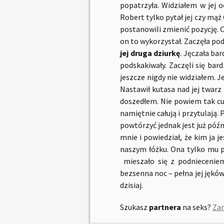
popatrzyła. Widziałem w jej o
Robert tylko pytał jej czy mąż
postanowili zmienić pozycję. O
on to wykorzystał. Zaczęła po
jej druga dziurkę
. Jęczała ba
podskakiwały. Zaczęli się bar
jeszcze nigdy nie widziałem. 
Nastawił kutasa nad jej twarz 
doszedłem. Nie powiem tak cu
namiętnie całują i przytulają.
powtórzyć jednak jest już póź
mnie i powiedział, że kim ja 
naszym łóżku. Ona tylko mu p
mieszało się z podnieceniem
bezsenna noc – pełna jej jęków
dzisiaj.
Szukasz
partnera
na seks?
Zar