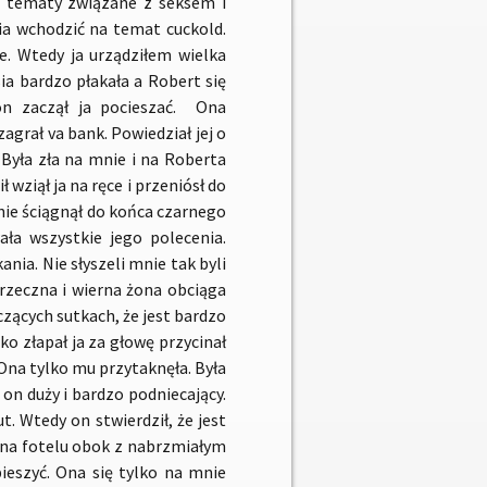
 tematy związane z seksem i
ia wchodzić na temat cuckold.
e. Wtedy ja urządziłem wielka
ia bardzo płakała a Robert się
on zaczął ja pocieszać. Ona
grał va bank. Powiedział jej o
 Była zła na mnie i na Roberta
 wziął ja na ręce i przeniósł do
k nie ściągnął do końca czarnego
ła wszystkie jego polecenia.
ania. Nie słyszeli mnie tak byli
grzeczna i wierna żona obciąga
rczących sutkach, że jest bardzo
o złapał ja za głowę przycinał
Ona tylko mu przytaknęła. Była
 on duży i bardzo podniecający.
ut. Wtedy on stwierdził, że jest
y na fotelu obok z nabrzmiałym
pieszyć. Ona się tylko na mnie