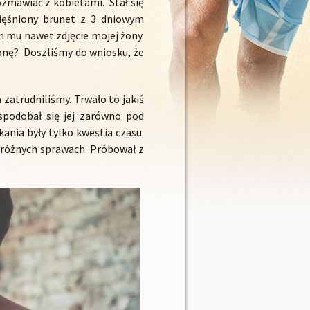
rozmawiać z kobietami. Stał się
ięśniony brunet z 3 dniowym
 mu nawet zdjęcie mojej żony.
żonę? Doszliśmy do wniosku, że
atrudniliśmy. Trwało to jakiś
spodobał się jej zarówno pod
ania były tylko kwestia czasu.
 w różnych sprawach. Próbował z