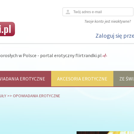
person
Twoje konto jest nieaktywne?
.pl
Zaloguj się prz
orosłych w Polsce - portal erotyczny flirtrandki.pl
IADANIA EROTYCZNE
AKCESORIA EROTYCZNE
ZE ŚWI
UŁY
>>
OPOWIADANIA EROTYCZNE