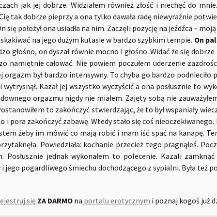
czach jak jej dobrze. Widziałem również złość i niechęć do mnie
 Cię tak dobrze pieprzy a ona tylko dawała radę niewyraźnie potw
n się położył ona usiadła na nim. Zaczęli pozycję na jeźdźca – mo
dskakiwać na jego dużym kutasie w bardzo szybkim tempie.
On pal
rdzo głośno, on dyszał równie mocno i głośno. Widać że się dobrze b
dzo namiętnie całować. Nie powiem poczułem uderzenie zazdrości
Jej orgazm był bardzo intensywny. To chyba go bardzo podnieciło p
i wytrysnął. Kazał jej wszystko wyczyścić a ona posłusznie to wy
downego orgazmu nigdy nie miałem. Zajęty sobą nie zauważyłem
 Postanowiłem to zakończyć stwierdzając, że to był wspaniały wiec
no i pora zakończyć zabawę. Wtedy stało się coś nieoczekiwanego.
jestem żeby im mówić co mają robić i mam iść spać na kanapę. T
rzytaknęła. Powiedziała: kochanie przecież tego pragnąłeś. Pocz
. Posłusznie jednak wykonałem to polecenie. Kazali zamknąć 
 i jego pogardliwego śmiechu dochodzącego z sypialni. Była też p
ejestruj się
ZA DARMO
na
portalu erotycznym
i poznaj kogoś już d