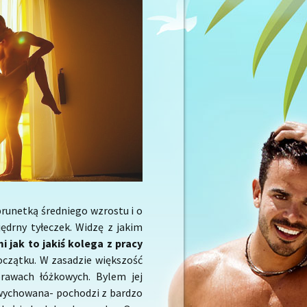
brunetką średniego wzrostu i o
jędrny tyłeczek. Widzę z jakim
 jak to jakiś kolega z pracy
czątku. W zasadzie większość
prawach łóżkowych. Bylem jej
 wychowana- pochodzi z bardzo