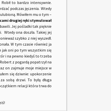
. Robił to bardzo intensywnie.
ierdzać podczas jęczenia. Wtedy
ją ulubioną. Mówiłem mu o tym –
cami drugiej ręki stymulował
awili. Jej pośladki tak pięknie
. Wtedy ona doszła. Takiej jej
onieważ szybko z niej wyszedł.
konała. W tym czasie również ja
 jak oni po tym wszystkim się
zór i na pewno kiedyś to trzeba
 Robert z pogardą popatrzył na
eraz on zajmuje moje miejsce w
ułem się dziwnie: upokorzenie
za sobą drzwi. To byłą długa
oczątkiem relacji która trwa do
ziś!