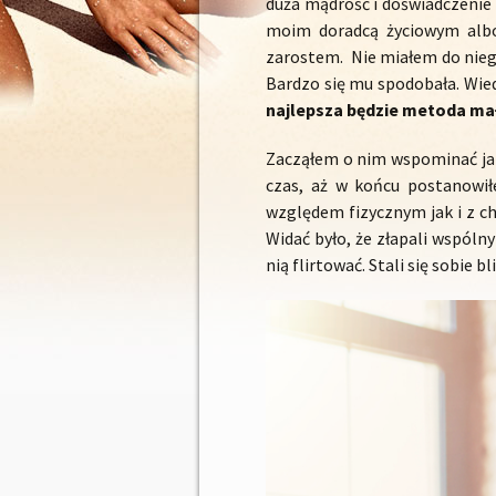
duża mądrość i doświadczenie ż
moim doradcą życiowym albo
zarostem. Nie miałem do nieg
Bardzo się mu spodobała. Wied
najlepsza będzie metoda ma
Zacząłem o nim wspominać jak
czas, aż w końcu postanowił
względem fizycznym jak i z ch
Widać było, że złapali wspólny
nią flirtować. Stali się sobie b