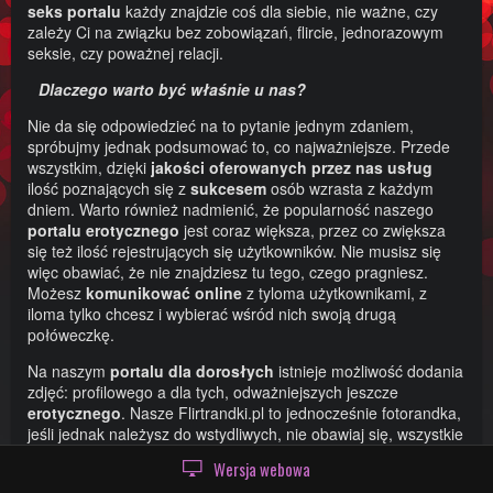
seks portalu
każdy znajdzie coś dla siebie, nie ważne, czy
zależy Ci na związku bez zobowiązań, flircie, jednorazowym
seksie, czy poważnej relacji.
Dlaczego warto być właśnie u nas?
Nie da się odpowiedzieć na to pytanie jednym zdaniem,
spróbujmy jednak podsumować to, co najważniejsze. Przede
wszystkim, dzięki
jakości
oferowanych
przez
nas
usług
ilość poznających się z
sukcesem
osób wzrasta z każdym
dniem. Warto również nadmienić, że popularność naszego
portalu
erotycznego
jest coraz większa, przez co zwiększa
się też ilość rejestrujących się użytkowników. Nie musisz się
więc obawiać, że nie znajdziesz tu tego, czego pragniesz.
Możesz
komunikować
online
z tyloma użytkownikami, z
iloma tylko chcesz i wybierać wśród nich swoją drugą
połóweczkę.
Na naszym
portalu
dla
dorosłych
istnieje możliwość dodania
zdjęć: profilowego a dla tych, odważniejszych jeszcze
erotycznego
. Nasze Flirtrandki.pl to jednocześnie fotorandka,
jeśli jednak należysz do wstydliwych, nie obawiaj się, wszystkie
informacje, które o sobie zamieszczasz są dobrowolne. Nikt
Wersja webowa
nie będzie Cię do niczego zmuszać. Jesteśmy tu przecież od