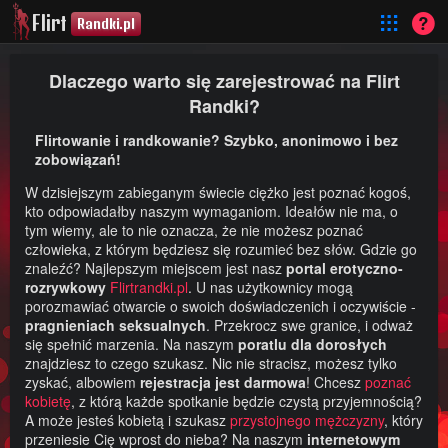
Flirt
Randki.pl
Dlaczego warto się zarejestrować na Flirt
Randki?
Flirtowanie i randkowanie? Szybko, anonimowo i bez
zobowiązań!
W dzisiejszym zabieganym świecie ciężko jest poznać kogoś,
kto odpowiadałby naszym wymaganiom. Ideałów nie ma, o
tym wiemy, ale to nie oznacza, że nie możesz poznać
człowieka, z którym będziesz się rozumieć bez słów. Gdzie go
znaleźć? Najlepszym miejscem jest nasz
portal erotyczno-
rozrywkowy
Flirtrandki.pl
. U nas użytkownicy mogą
porozmawiać otwarcie o swoich doświadczenich i oczywiście -
pragnieniach seksualnych
. Przekrocz swe granice, i odważ
się spełnić marzenia. Na naszym
poratlu dla dorosłych
znajdziesz to czego szukasz. Nic nie stracisz, możesz tylko
zyskać, albowiem
rejestracja jest darmowa
! Chcesz
poznać
kobietę
, z którą każde spotkanie będzie czystą przyjemnością?
A może jesteś kobietą i szukasz
przystojnego mężczyzny
, który
przeniesie Cię wprost do nieba? Na naszym
internetowym