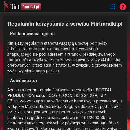
Flirt
Randki.pl
Regulamin korzystania z serwisu Flirtrandki.pl
Postanowienia ogólne
Niniejszy regulamin stanowi wiążącą umowę pomiędzy
administratorem portalu randkowo-rozrywkowego
znajdującego się pod adresem flirtrandki.pl (dalej zwanego
„portalem”) a użytkownikiem korzystającym z wszystkich usług
oferowanych przez administratora, w związku z prowadzeniem
wyżej wymienionego portalu.
Administrator
Administratorem portalu flirtrandki.pl jest spółka
PORTAL
PRODUCTION s.r.o.
, IČO (REGON): 030 24 229, NIP
CZ03024229, zapisana w Rejestrze handlowym prowadzonym
w Sądzie Miasta Stołecznego Pragi, w oddziale C, pod nr. akt
226569, która jest administratorem wszystkich danych
osobowych zgodnie z czeską ustawą nr. 101/2000 Sb., o
ochronie danych osobowych, z późniejszymi zmianami (dalej
zwaną „Ustawą“), które są udostępniane innym użytkownikom