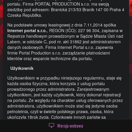
portalu. Firma PORTAL PRODUCTION s.r.o. ma swoją
siedzibę pod adresem: Branická 213/53 Branik 147 00 Praha 4
Czeska Republika.
Na podstawie umowy leasingowej z dnia 7.11.2014 spółka
Internet portal s.r.o.
, REGON (IČO): 227 96 304, zapisana w
Rejestrze handlowym prowadzonym w Sądzie Miasta Ústí nad
Labem, w oddziale C, pod nr. akt 31862 jest administratorem
danych osobowych. Firma Internet Portal s.r.o. zapewnia
firmie Portal Production s.r.o. zarządzanie płatnościami
klientów oraz wsparcie techniczne dla portalu.
Użytkownik
Użytkownikiem w przypadku niniejszego regulaminu, staje się
każda osoba fizyczna, która korzysta z usług portalu
prowadzonego przez administratora. Zarejestrowanym
użytkonikiem, jest każdy użytkownik, który dokonał rejestracji
na portalu. Ze względu na charakter usług oferowanych przez
administratora, użytkownikiem może stać się jedynie osoba
pełnoletnia, czyli w świetle polskiego prawa, osoba, która
ukończyła 18rok życia. Członkowie innych państw są
traktowani jako pełnoletni zgodnie z panującymi u nich
Wersja webowa
przepisami prawa.